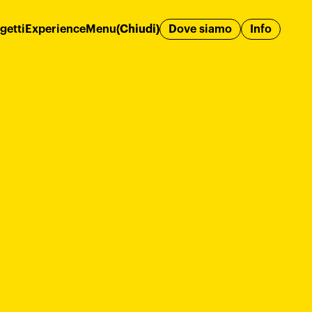
and
getti
Progetti
Experience
Experience
Menu
Menu
(Chiudi)
(Chiudi)
Dove siamo
Info