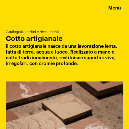
Menu
Catalogo
/
Superfici e rivestimenti
Cotto artigianale
Il cotto artigianale nasce da una lavorazione lenta,
fatta di terra, acqua e fuoco. Realizzato a mano e
cotto tradizionalmente, restituisce superfici vive,
irregolari, con cromie profonde.